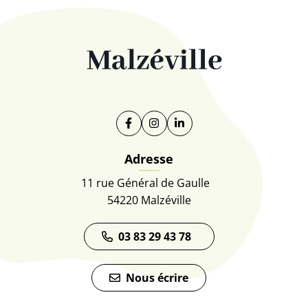
Facebook
(ouverture dans un nouvel onglet)
Instagram
(ouverture dans un nouvel on
Linkedin
(ouverture dans un nouve
Adresse
11 rue Général de Gaulle
54220 Malzéville
03 83 29 43 78
Nous écrire