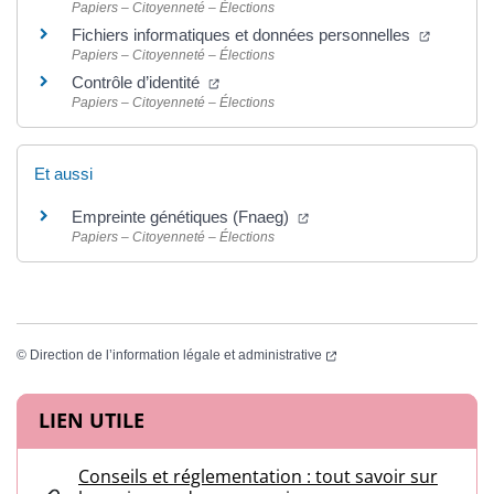
Papiers – Citoyenneté – Élections
(ouvertu
Fichiers informatiques et données personnelles
Papiers – Citoyenneté – Élections
(ouverture dans un nouvel onglet)
Contrôle d’identité
Papiers – Citoyenneté – Élections
Et aussi
(ouverture dans un nouvel
Empreinte génétiques (Fnaeg)
Papiers – Citoyenneté – Élections
(ouverture dans un nouvel
©
Direction de l’information légale et administrative
Informations complémentaires
LIEN UTILE
Conseils et réglementation : tout savoir sur