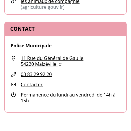
les animaux de compagnie
(agriculture.gouv.fr)
(ouverture dans un nouvel onglet)
CONTACT
Police Municipale
11 Rue du Général de Gaulle,
(ouverture dans un nouvel onglet
(ouverture dans un nouvel ongl
54220 Malzéville
03 83 29 92 20
Contacter
Permanence du lundi au vendredi de 14h à
15h