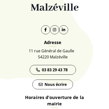
Facebook
(ouverture dans un nouvel onglet)
Instagram
(ouverture dans un nouvel on
Linkedin
(ouverture dans un nouve
Adresse
11 rue Général de Gaulle
54220 Malzéville
03 83 29 43 78
Nous écrire
Horaires d'ouverture de la
mairie