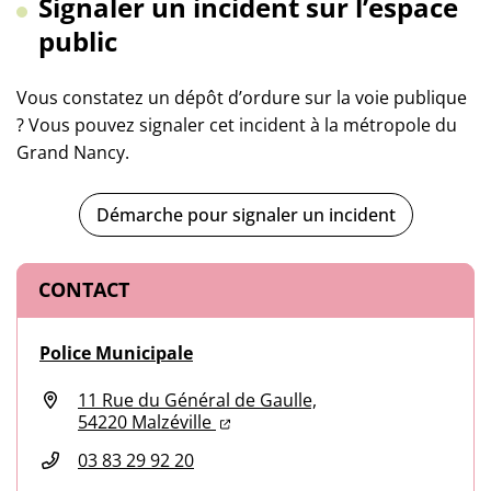
Signaler un incident sur l’espace
public
Vous constatez un dépôt d’ordure sur la voie publique
? Vous pouvez signaler cet incident à la métropole du
Grand Nancy.
Démarche pour signaler un incident
Informations complémentaires
CONTACT
Police Municipale
11 Rue du Général de Gaulle,
(ouverture dans un nouvel onglet
(ouverture dans un nouvel ongl
54220 Malzéville
03 83 29 92 20