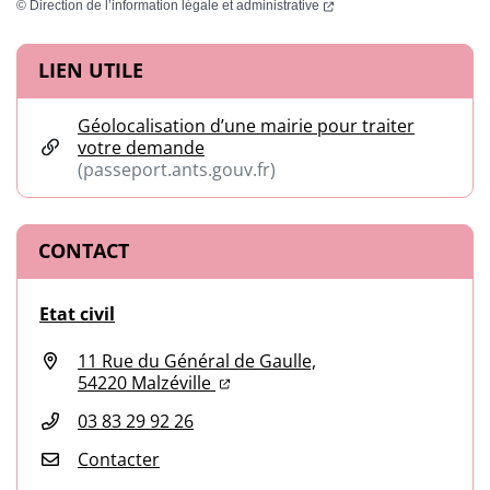
(ouverture dans un nouvel
©
Direction de l’information légale et administrative
Informations complémentaires
LIEN UTILE
Géolocalisation d’une mairie pour traiter
votre demande
(passeport.ants.gouv.fr)
(ouverture dans un nouvel onglet)
CONTACT
Etat civil
11 Rue du Général de Gaulle,
(ouverture dans un nouvel onglet
(ouverture dans un nouvel ongl
54220 Malzéville
03 83 29 92 26
Contacter