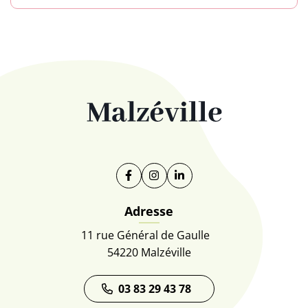
Facebook
(ouverture dans un nouvel onglet)
Instagram
(ouverture dans un nouvel on
Linkedin
(ouverture dans un nouve
Adresse
11 rue Général de Gaulle
54220 Malzéville
03 83 29 43 78