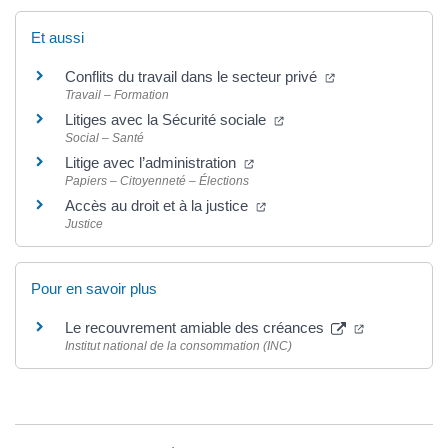
Et aussi
(ouverture dans u
Conflits du travail dans le secteur privé
Travail – Formation
(ouverture dans un nouve
Litiges avec la Sécurité sociale
Social – Santé
(ouverture dans un nouvel ong
Litige avec l’administration
Papiers – Citoyenneté – Élections
(ouverture dans un nouvel o
Accès au droit et à la justice
Justice
Pour en savoir plus
(ouverture d
Le recouvrement amiable des créances
Institut national de la consommation (INC)