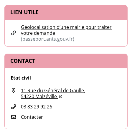
Informations complémentaires
LIEN UTILE
Géolocalisation d’une mairie pour traiter
votre demande
(passeport.ants.gouv.fr)
(ouverture dans un nouvel onglet)
CONTACT
Etat civil
11 Rue du Général de Gaulle,
(ouverture dans un nouvel onglet
(ouverture dans un nouvel ongl
54220 Malzéville
03 83 29 92 26
Contacter