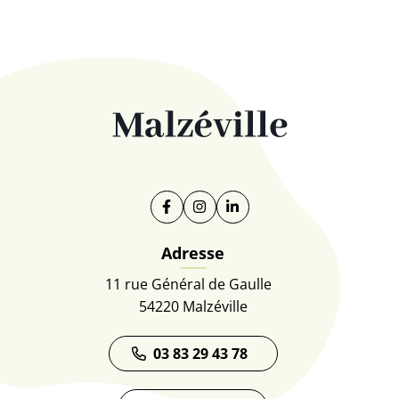
Facebook
(ouverture dans un nouvel onglet)
Instagram
(ouverture dans un nouvel on
Linkedin
(ouverture dans un nouve
Adresse
11 rue Général de Gaulle
54220 Malzéville
03 83 29 43 78