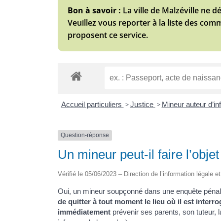
Bon à savoir :
La ville de Malzéville ne d
Veuillez vous reporter à la liste des com
proposent ce service.
Accueil particuliers
>
Justice
>
Mineur auteur d’in
Question-réponse
Un mineur peut-il faire l’objet
Vérifié le 05/06/2023 – Direction de l’information légale e
Oui, un mineur soupçonné dans une enquête pénale 
de quitter à tout moment le lieu où il est interro
immédiatement
prévenir ses parents, son tuteur, l