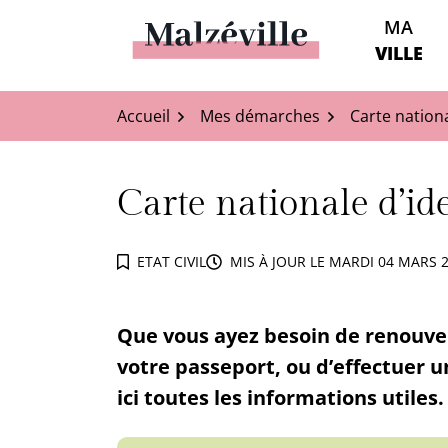
Aller
MA
au
Malzéville
VILLE
contenu
Accueil
Mes démarches
Carte nationa
Carte nationale d’ide
ETAT CIVIL
MIS À JOUR LE
MARDI 04 MARS 
Que vous ayez besoin de renouvel
votre passeport, ou d’effectuer
ici toutes les informations utiles.