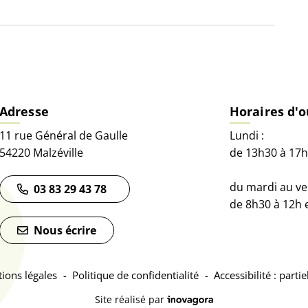
ure dans un nouvel onglet)
Adresse
Horaires d'o
11 rue Général de Gaulle
Lundi :
54220 Malzéville
de 13h30 à 17h
du mardi au ve
03 83 29 43 78
de 8h30 à 12h 
et)
onglet)
uvel onglet)
Nous écrire
ions légales
Politique de confidentialité
Accessibilité : part
Inovagora (ouverture dans un 
Site réalisé par