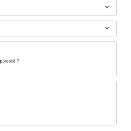
pproprié ?
 un nouvel onglet)
erture dans un nouvel onglet)