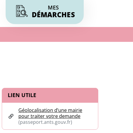
MES
DÉMARCHES
Informations complémentaires
LIEN UTILE
Géolocalisation d’une mairie
pour traiter votre demande
(passeport.ants.gouv.fr)
(ouverture dans un nouvel onglet)