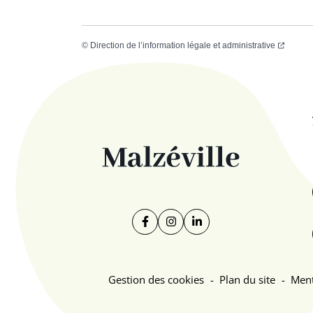
(ouvert
©
Direction de l’information légale et administrative
Facebook
(ouverture dans un nouvel ongl
Instagram
(ouverture dans un nouvel 
Linkedin
(ouverture dans un no
Gestion des cookies
Plan du site
Ment