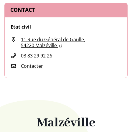
CONTACT
Etat civil
11 Rue du Général de Gaulle,
(ouverture dans un nouvel onglet
(ouverture dans un nouvel ongl
54220 Malzéville
03 83 29 92 26
Contacter