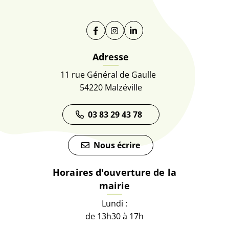
Facebook
(ouverture dans un nouvel onglet)
Instagram
(ouverture dans un nouvel on
Linkedin
(ouverture dans un nouve
Adresse
11 rue Général de Gaulle
54220 Malzéville
03 83 29 43 78
Nous écrire
Horaires d'ouverture de la
mairie
Lundi :
de 13h30 à 17h