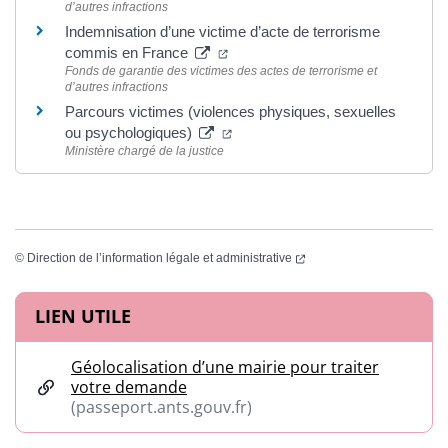
d’autres infractions
Indemnisation d’une victime d’acte de terrorisme
(ouverture dans un nouvel onglet)
commis en France
Fonds de garantie des victimes des actes de terrorisme et
d’autres infractions
Parcours victimes (violences physiques, sexuelles
(ouverture dans un nouvel onglet
ou psychologiques)
Ministère chargé de la justice
(ouverture dans un nouvel
©
Direction de l’information légale et administrative
Informations complémentaires
LIEN UTILE
Géolocalisation d’une mairie pour traiter
votre demande
(passeport.ants.gouv.fr)
(ouverture dans un nouvel onglet)