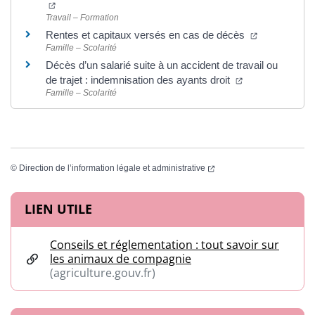
(ouverture dans un nouvel onglet)
Travail – Formation
(ouverture d
Rentes et capitaux versés en cas de décès
Famille – Scolarité
Décès d’un salarié suite à un accident de travail ou
(ouverture dans
de trajet : indemnisation des ayants droit
Famille – Scolarité
(ouverture dans un nouvel
©
Direction de l’information légale et administrative
Informations complémentaires
LIEN UTILE
Conseils et réglementation : tout savoir sur
les animaux de compagnie
(agriculture.gouv.fr)
(ouverture dans un nouvel onglet)