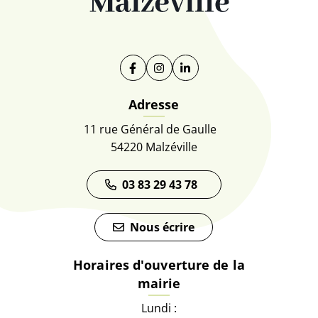
Facebook
(ouverture dans un nouvel onglet)
Instagram
(ouverture dans un nouvel on
Linkedin
(ouverture dans un nouve
Adresse
11 rue Général de Gaulle
54220 Malzéville
03 83 29 43 78
Nous écrire
Horaires d'ouverture de la
mairie
Lundi :