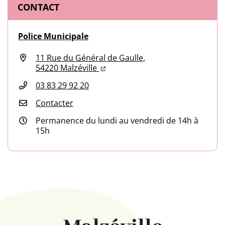
CONTACT
Police Municipale
11 Rue du Général de Gaulle,
(ouverture dans un nouvel onglet
(ouverture dans un nouvel ongl
54220 Malzéville
03 83 29 92 20
Contacter
Permanence du lundi au vendredi de 14h à
15h