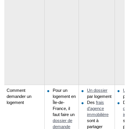
Comment
Pour un
Un dossier
Un
demander un
logement en
par logement
pa
logement
Île-de-
Des
frais
De
France, il
d’agence
d’
faut faire un
immobilière
imm
dossier de
sont à
son
demande
partager
par