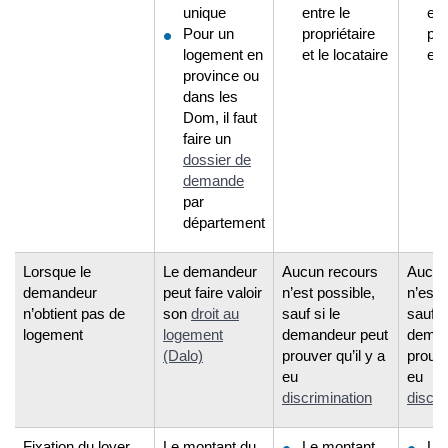
unique
entre le
ent
Pour un
propriétaire
pro
logement en
et le locataire
et 
province ou
dans les
Dom, il faut
faire un
dossier de
demande
par
département
Lorsque le
Le demandeur
Aucun recours
Aucun
demandeur
peut faire valoir
n’est possible,
n’est 
n’obtient pas de
son
droit au
sauf si le
sauf si
logement
logement
demandeur peut
deman
(Dalo)
prouver qu’il y a
prouve
eu
eu
discrimination
discri
Fixation du loyer
Le montant du
Le montant
Le