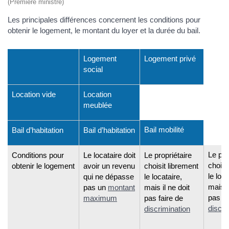
(Première ministre)
Les principales différences concernent les conditions pour
obtenir le logement, le montant du loyer et la durée du bail.
Logement
Logement privé
social
Location vide
Location
meublée
Bail mobilité
Bail d’habitation
Bail d’habitation
Le pro
Conditions pour
Le locataire doit
Le propriétaire
choisi
obtenir le logement
avoir un revenu
choisit librement
le loca
qui ne dépasse
le locataire,
mais i
pas un
montant
mais il ne doit
pas fa
maximum
pas faire de
discri
discrimination