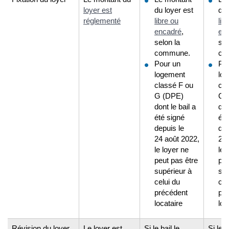
loyer est
du loyer est
du 
réglementé
libre ou
lib
encadré
,
en
selon la
sel
commune.
co
Pour un
Po
logement
lo
classé F ou
cla
G (DPE)
G 
dont le bail a
don
été signé
été
depuis le
dep
24 août 2022,
24 
le loyer ne
le 
peut pas être
peu
supérieur à
sup
celui du
cel
précédent
pr
locataire
loc
Révision du loyer
Le loyer est
Si le bail le
Si le b