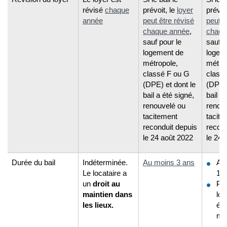
révisé
chaque
prévoit, le
loyer
prévoi
année
peut être révisé
peut ê
chaque année
,
chaqu
sauf pour le
sauf p
logement de
logem
métropole,
métro
classé F ou G
class
(DPE) et dont le
(DPE) 
bail a été signé,
bail a
renouvelé ou
renou
tacitement
tacite
reconduit depuis
recond
le 24 août 2022
le 24 
Durée du bail
Indéterminée.
Au moins 3 ans
Au
Le locataire a
1 a
un
droit au
Po
maintien dans
loc
les lieux.
étu
mo