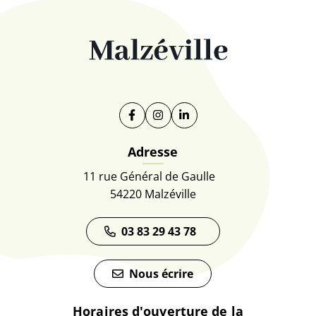
Facebook
(ouverture dans un nouvel onglet)
Instagram
(ouverture dans un nouvel on
Linkedin
(ouverture dans un nouve
Adresse
11 rue Général de Gaulle
54220 Malzéville
03 83 29 43 78
Nous écrire
Horaires d'ouverture de la