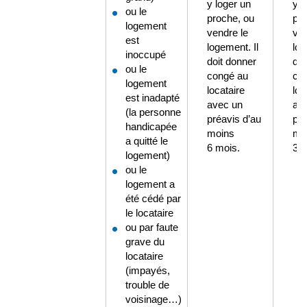
y loger un
y l
ou le
proche, ou
pro
logement
vendre le
ven
est
logement. Il
log
inoccupé
doit donner
doi
ou le
congé au
co
logement
locataire
loc
est inadapté
avec un
av
(la personne
préavis d’au
pré
handicapée
moins
mo
a quitté le
6 mois.
3 m
logement)
ou le
logement a
été cédé par
le locataire
ou par faute
grave du
locataire
(impayés,
trouble de
voisinage…)