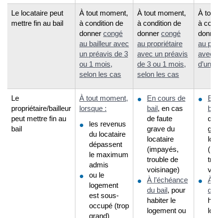
Le locataire peut
À tout moment,
À tout moment,
À tou
mettre fin au bail
à condition de
à condition de
à cond
donner
congé
donner
congé
donne
au bailleur avec
au propriétaire
au pro
un préavis de 3
avec un préavis
avec 
ou 1 mois,
de 3 ou 1 mois,
d’un 
selon les cas
selon les cas
Le
À tout moment,
En cours de
En
propriétaire/bailleur
lorsque :
bail
, en cas
bai
peut mettre fin au
de faute
de 
les revenus
bail
grave du
gr
du locataire
locataire
loc
dépassent
(impayés,
(i
le maximum
trouble de
tro
admis
voisinage)
voi
ou le
À l’échéance
À l
logement
du bail
, pour
du 
est sous-
habiter le
hab
occupé (trop
logement ou
log
grand)