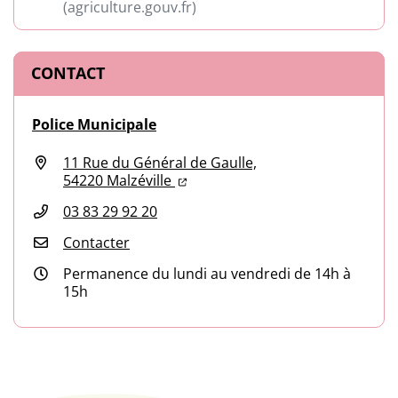
(agriculture.gouv.fr)
(ouverture dans un nouvel onglet)
CONTACT
Police Municipale
11 Rue du Général de Gaulle,
(ouverture dans un nouvel onglet
(ouverture dans un nouvel ongl
54220 Malzéville
03 83 29 92 20
Contacter
Permanence du lundi au vendredi de 14h à
15h