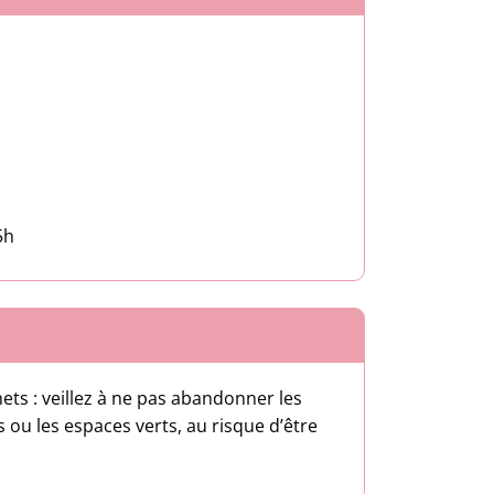
nglet)
onglet)
5h
ets : veillez à ne pas abandonner les
 ou les espaces verts, au risque d’être