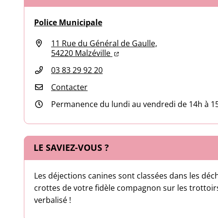
Police Municipale
11 Rue du Général de Gaulle,
(ouverture dans un nouvel o
(ouverture dans un nouvel 
54220 Malzéville
03 83 29 92 20
Contacter
Permanence du lundi au vendredi de 14h à 1
LE SAVIEZ-VOUS ?
Les déjections canines sont classées dans les déch
crottes de votre fidèle compagnon sur les trottoirs
verbalisé !