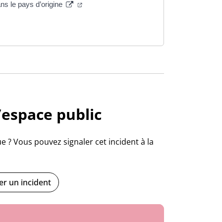
(ouverture dans un nouvel onglet)
ns le pays d’origine
ns un nouvel onglet)
nouvel onglet)
l’espace public
e ? Vous pouvez signaler cet incident à la
r un incident
es