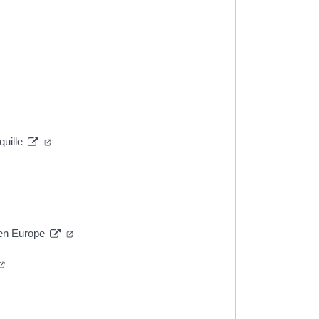
ns un nouvel onglet)
e dans un nouvel onglet)
vel onglet)
e dans un nouvel onglet)
(ouverture dans un nouvel onglet)
nquille
uvel onglet)
n nouvel onglet)
(ouverture dans un nouvel onglet)
s en Europe
(ouverture dans un nouvel onglet)
n nouvel onglet)