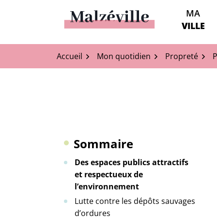
Aller
MA
au
Malzéville
VILLE
contenu
Accueil
Mon quotidien
Propreté
P
Sommaire
Des espaces publics attractifs
et respectueux de
l’environnement
Lutte contre les dépôts sauvages
d’ordures