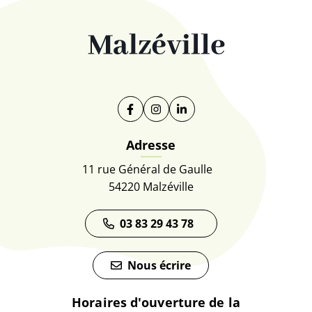
Facebook
(ouverture dans un nouvel onglet)
Instagram
(ouverture dans un nouvel on
Linkedin
(ouverture dans un nouve
Adresse
11 rue Général de Gaulle
54220 Malzéville
03 83 29 43 78
Nous écrire
Horaires d'ouverture de la