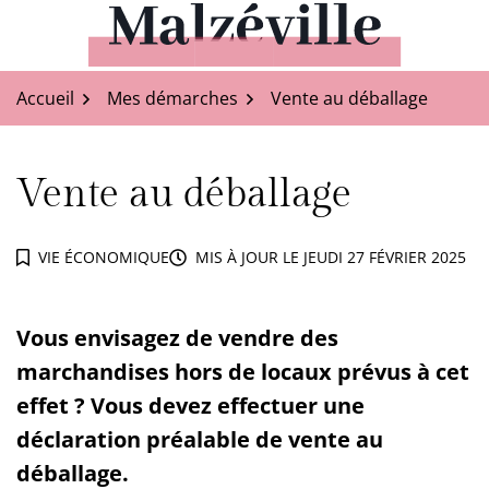
Aller
au
Malzéville
contenu
Accueil
Mes démarches
Vente au déballage
Vente au déballage
VIE ÉCONOMIQUE
MIS À JOUR LE
JEUDI 27 FÉVRIER 2025
Vous envisagez de vendre des
marchandises hors de locaux prévus à cet
effet ? Vous devez effectuer une
déclaration préalable de vente au
déballage.