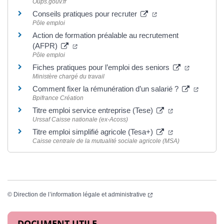
Oups.gouv.fr
(ouverture dans un n
Conseils pratiques pour recruter
Pôle emploi
Action de formation préalable au recrutement
(ouverture dans un nouvel onglet)
(AFPR)
Pôle emploi
(ouverture
Fiches pratiques pour l’emploi des seniors
Ministère chargé du travail
(ouvert
Comment fixer la rémunération d’un salarié ?
Bpifrance Création
(ouverture dans
Titre emploi service entreprise (Tese)
Urssaf Caisse nationale (ex-Acoss)
(ouverture dans
Titre emploi simplifié agricole (Tesa+)
Caisse centrale de la mutualité sociale agricole (MSA)
(ouverture dans un nouvel
©
Direction de l’information légale et administrative
Informations complémentaires
DOCUMENT UTILE