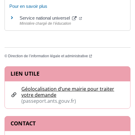
Pour en savoir plus
(ouverture dans un nouvel 
Service national universel
Ministère chargé de l’éducation
(ouverture dans un nouvel
©
Direction de l’information légale et administrative
Informations complémentaires
LIEN UTILE
Géolocalisation d’une mairie pour traiter
votre demande
(passeport.ants.gouv.fr)
(ouverture dans un nouvel onglet)
CONTACT