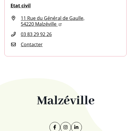
Etat civil
11 Rue du Général de Gaulle,
(ouverture dans un nouvel onglet
(ouverture dans un nouvel ongl
54220 Malzéville
03 83 29 92 26
Contacter
Facebook
(ouverture dans un nouvel onglet)
Instagram
(ouverture dans un nouvel on
Linkedin
(ouverture dans un nouve