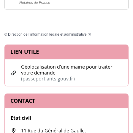
Notaires de France
(ouverture dans un nouvel
©
Direction de l’information légale et administrative
Informations complémentaires
LIEN UTILE
Géolocalisation d’une mairie pour traiter
votre demande
(passeport.ants.gouv.fr)
(ouverture dans un nouvel onglet)
CONTACT
Etat civil
11 Rue du Général de Gaulle,