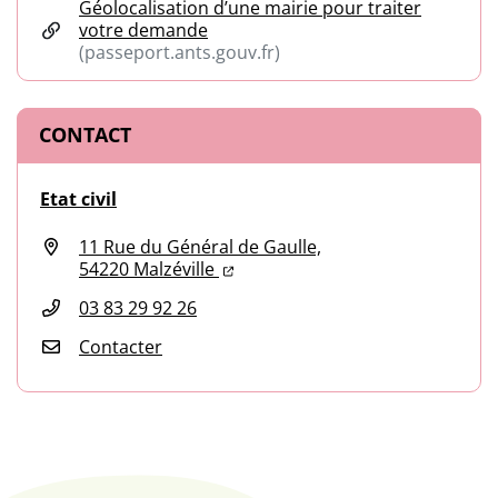
Géolocalisation d’une mairie pour traiter
votre demande
(passeport.ants.gouv.fr)
(ouverture dans un nouvel onglet)
CONTACT
Etat civil
11 Rue du Général de Gaulle,
(ouverture dans un nouvel onglet
(ouverture dans un nouvel ongl
54220 Malzéville
03 83 29 92 26
Contacter