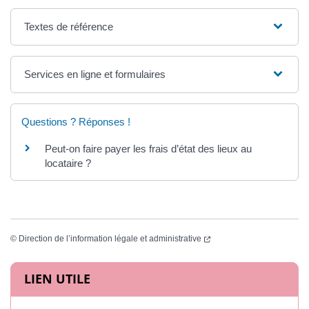
Textes de référence
Services en ligne et formulaires
Questions ? Réponses !
Peut-on faire payer les frais d’état des lieux au
locataire ?
(ouverture dans un nouvel
©
Direction de l’information légale et administrative
Informations complémentaires
LIEN UTILE