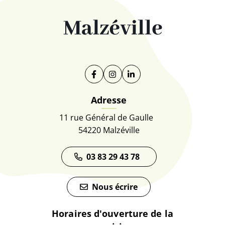
Facebook
(ouverture dans un nouvel onglet)
Instagram
(ouverture dans un nouvel on
Linkedin
(ouverture dans un nouve
Adresse
11 rue Général de Gaulle
54220 Malzéville
03 83 29 43 78
Nous écrire
Horaires d'ouverture de la