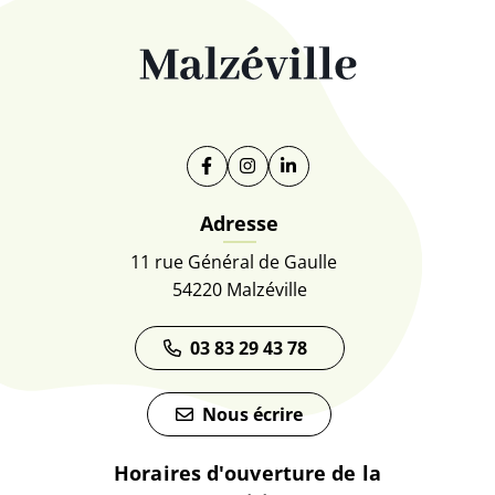
Facebook
(ouverture dans un nouvel onglet)
Instagram
(ouverture dans un nouvel on
Linkedin
(ouverture dans un nouve
Adresse
11 rue Général de Gaulle
54220 Malzéville
03 83 29 43 78
Nous écrire
Horaires d'ouverture de la