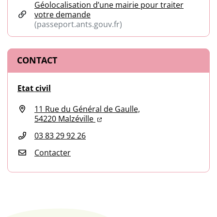
Géolocalisation d’une mairie pour traiter
votre demande
(passeport.ants.gouv.fr)
(ouverture dans un nouvel onglet)
CONTACT
Etat civil
11 Rue du Général de Gaulle,
(ouverture dans un nouvel onglet
(ouverture dans un nouvel ongl
54220 Malzéville
03 83 29 92 26
Contacter