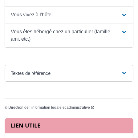
Vous vivez à l'hôtel
Vous êtes hébergé chez un particulier (famille,
ami, etc.)
Textes de référence
(ouverture dans un nouvel
©
Direction de l’information légale et administrative
Informations complémentaires
LIEN UTILE