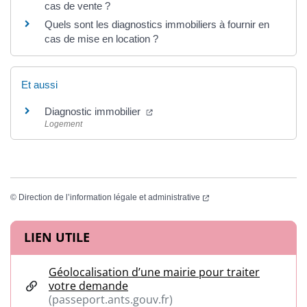
cas de vente ?
Quels sont les diagnostics immobiliers à fournir en
cas de mise en location ?
Et aussi
(ouverture dans un nouvel onglet)
Diagnostic immobilier
Logement
(ouverture dans un nouvel
©
Direction de l’information légale et administrative
Informations complémentaires
LIEN UTILE
Géolocalisation d’une mairie pour traiter
votre demande
(passeport.ants.gouv.fr)