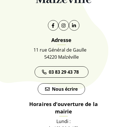
Facebook
(ouverture dans un nouvel onglet)
Instagram
(ouverture dans un nouvel on
Linkedin
(ouverture dans un nouve
Adresse
11 rue Général de Gaulle
54220 Malzéville
03 83 29 43 78
Nous écrire
Horaires d'ouverture de la
mairie
Lundi :