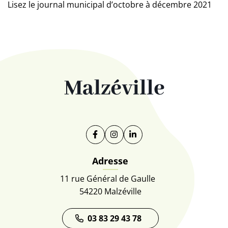
Lisez le journal municipal d’octobre à décembre 2021
Facebook
(ouverture dans un nouvel onglet)
Instagram
(ouverture dans un nouvel on
Linkedin
(ouverture dans un nouve
Adresse
11 rue Général de Gaulle
54220 Malzéville
03 83 29 43 78