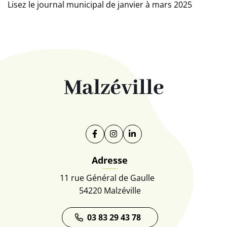
Lisez le journal municipal de janvier à mars 2025
Facebook
(ouverture dans un nouvel onglet)
Instagram
(ouverture dans un nouvel on
Linkedin
(ouverture dans un nouve
Adresse
11 rue Général de Gaulle
54220 Malzéville
03 83 29 43 78