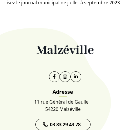
Lisez le journal municipal de juillet à septembre 2023
Facebook
(ouverture dans un nouvel onglet)
Instagram
(ouverture dans un nouvel on
Linkedin
(ouverture dans un nouve
Adresse
11 rue Général de Gaulle
54220 Malzéville
03 83 29 43 78