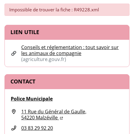
Impossible de trouver la fiche : R49228.xml
Informations complémentaires
LIEN UTILE
Conseils et réglementation : tout savoir sur
les animaux de compagnie
(agriculture.gouv.fr)
(ouverture dans un nouvel onglet)
CONTACT
Police Municipale
11 Rue du Général de Gaulle,
(ouverture dans un nouvel onglet
(ouverture dans un nouvel ongl
54220 Malzéville
03 83 29 92 20