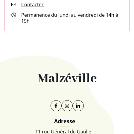
Contacter
Permanence du lundi au vendredi de 14h à
15h
Facebook
(ouverture dans un nouvel onglet)
Instagram
(ouverture dans un nouvel on
Linkedin
(ouverture dans un nouve
Adresse
11 rue Général de Gaulle