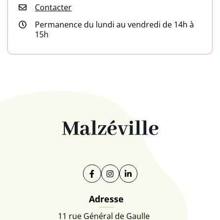
Contacter
Permanence du lundi au vendredi de 14h à
15h
Facebook
(ouverture dans un nouvel onglet)
Instagram
(ouverture dans un nouvel on
Linkedin
(ouverture dans un nouve
Adresse
11 rue Général de Gaulle