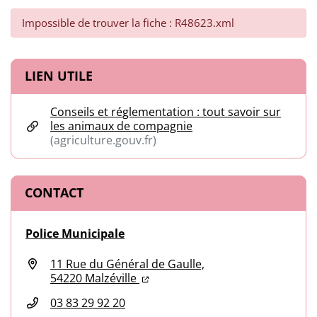
Impossible de trouver la fiche : R48623.xml
Informations complémentaires
LIEN UTILE
Conseils et réglementation : tout savoir sur
les animaux de compagnie
(agriculture.gouv.fr)
(ouverture dans un nouvel onglet)
CONTACT
Police Municipale
11 Rue du Général de Gaulle,
(ouverture dans un nouvel onglet
(ouverture dans un nouvel ongl
54220 Malzéville
03 83 29 92 20