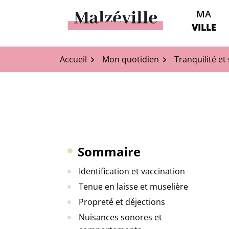
Aller
MA
au
Malzéville
VILLE
contenu
Accueil
Mon quotidien
Tranquilité et
Sommaire
Identification et vaccination
Tenue en laisse et muselière
Propreté et déjections
Nuisances sonores et