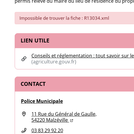
permis relève du maire du lieu de résidence du propr
Impossible de trouver la fiche : R13034.xml
Informations complémentair
LIEN UTILE
Conseils et réglementation : tout savoir sur
(agriculture.gouv.fr)
(ouverture dans un nouvel onglet)
CONTACT
Police Municipale
11 Rue du Général de Gaulle,
(ouverture dans un nouvel o
(ouverture dans un nouvel 
54220 Malzéville
03 83 29 92 20