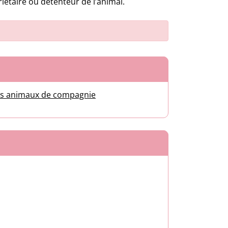
iétaire ou détenteur de l’animal.
es
 les animaux de compagnie
nglet)
onglet)