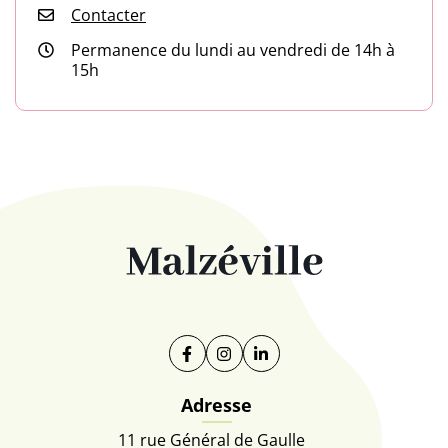
Contacter
Permanence du lundi au vendredi de 14h à
15h
Facebook
(ouverture dans un nouvel onglet)
Instagram
(ouverture dans un nouvel on
Linkedin
(ouverture dans un nouve
Adresse
11 rue Général de Gaulle