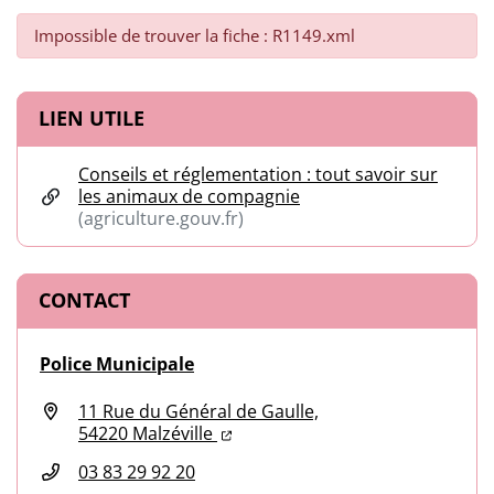
Impossible de trouver la fiche : R1149.xml
Informations complémentaires
LIEN UTILE
Conseils et réglementation : tout savoir sur
les animaux de compagnie
(agriculture.gouv.fr)
(ouverture dans un nouvel onglet)
CONTACT
Police Municipale
11 Rue du Général de Gaulle,
(ouverture dans un nouvel onglet
(ouverture dans un nouvel ongl
54220 Malzéville
03 83 29 92 20