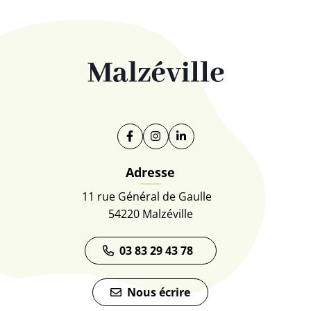
Facebook
(ouverture dans un nouvel onglet)
Instagram
(ouverture dans un nouvel on
Linkedin
(ouverture dans un nouve
Adresse
11 rue Général de Gaulle
54220 Malzéville
03 83 29 43 78
Nous écrire