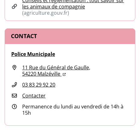
Conseils et réglementation : tout savoir sur
les animaux de compagnie
(agriculture.gouv.fr)
(ouverture dans un nouvel onglet)
CONTACT
Police Municipale
11 Rue du Général de Gaulle,
(ouverture dans un nouvel onglet
(ouverture dans un nouvel ongl
54220 Malzéville
03 83 29 92 20
Contacter
Permanence du lundi au vendredi de 14h à
15h