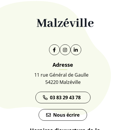
Facebook
(ouverture dans un nouvel onglet)
Instagram
(ouverture dans un nouvel on
Linkedin
(ouverture dans un nouve
Adresse
11 rue Général de Gaulle
54220 Malzéville
03 83 29 43 78
Nous écrire