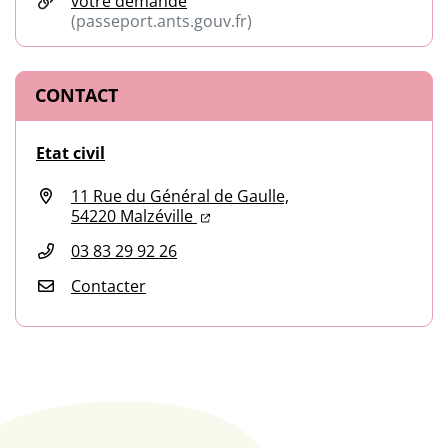
votre demande
(passeport.ants.gouv.fr)
(ouverture dans un nouvel onglet)
CONTACT
Etat civil
11 Rue du Général de Gaulle,
(ouverture dans un nouvel onglet
(ouverture dans un nouvel ongl
54220 Malzéville
03 83 29 92 26
Contacter