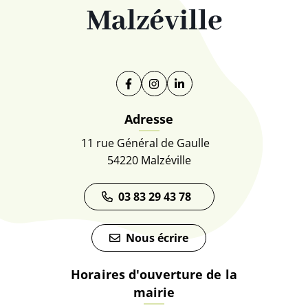
Facebook
(ouverture dans un nouvel onglet)
Instagram
(ouverture dans un nouvel on
Linkedin
(ouverture dans un nouve
Adresse
11 rue Général de Gaulle
54220 Malzéville
03 83 29 43 78
Nous écrire
Horaires d'ouverture de la
mairie