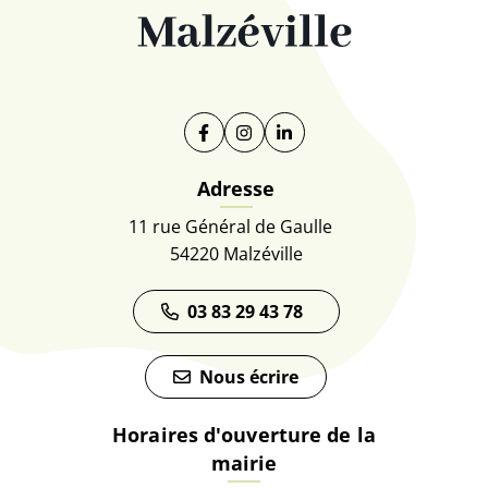
Facebook
(ouverture dans un nouvel onglet)
Instagram
(ouverture dans un nouvel on
Linkedin
(ouverture dans un nouve
Adresse
11 rue Général de Gaulle
54220 Malzéville
03 83 29 43 78
Nous écrire
Horaires d'ouverture de la
mairie