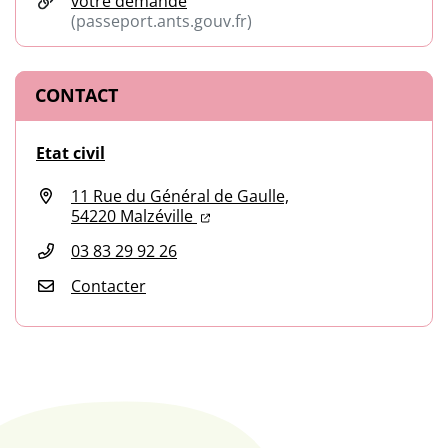
votre demande
(passeport.ants.gouv.fr)
(ouverture dans un nouvel onglet)
CONTACT
Etat civil
11 Rue du Général de Gaulle,
(ouverture dans un nouvel onglet
(ouverture dans un nouvel ongl
54220 Malzéville
03 83 29 92 26
Contacter