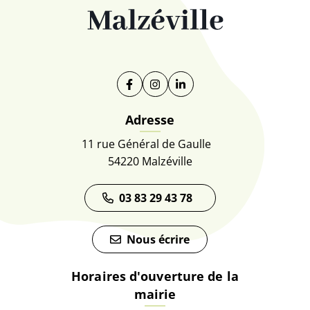
Facebook
(ouverture dans un nouvel onglet)
Instagram
(ouverture dans un nouvel on
Linkedin
(ouverture dans un nouve
Adresse
11 rue Général de Gaulle
54220 Malzéville
03 83 29 43 78
Nous écrire
Horaires d'ouverture de la
mairie