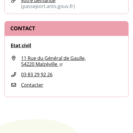
votre demande
(passeport.ants.gouv.fr)
(ouverture dans un nouvel onglet)
CONTACT
Etat civil
11 Rue du Général de Gaulle,
(ouverture dans un nouvel onglet
(ouverture dans un nouvel ongl
54220 Malzéville
03 83 29 92 26
Contacter