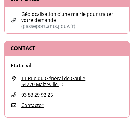
Géolocalisation d’une mairie pour traiter
votre demande
(passeport.ants.gouv.fr)
(ouverture dans un nouvel onglet)
CONTACT
Etat civil
11 Rue du Général de Gaulle,
(ouverture dans un nouvel onglet
(ouverture dans un nouvel ongl
54220 Malzéville
03 83 29 92 26
Contacter