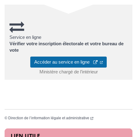
Service en ligne
Vérifier votre inscription électorale et votre bureau de
vote
(ouverture dans u
Accéder au service en ligne
Ministère chargé de l’intérieur
(ouverture dans un nouvel
©
Direction de l’information légale et administrative
Informations complémentaires
LIEN UTILE