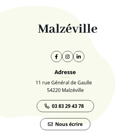
Facebook
(ouverture dans un nouvel onglet)
Instagram
(ouverture dans un nouvel on
Linkedin
(ouverture dans un nouve
Adresse
11 rue Général de Gaulle
54220 Malzéville
03 83 29 43 78
Nous écrire